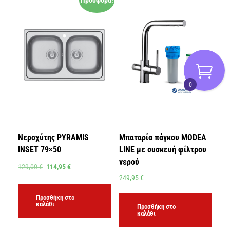
Προσφορά!
0
Νεροχύτης PYRAMIS
Μπαταρία πάγκου MODEA
INSET 79×50
LINE με συσκευή φίλτρου
νερού
129,00
€
114,95
€
249,95
€
Προσθήκη στο
καλάθι
Προσθήκη στο
καλάθι