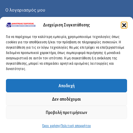
Ο λογαριασμός μου
Το καλάθι μου
Διαχείριση Συγκατάθεσης
Check out
Για να παρέχουμε την καλύτερη εμπειρία, χρησιμοποιούμε τεχνολογίες όπως
cookies για την αποθήκευση ή/και την πρόσβαση σε πληροφορίες συσκευών. Η
συγκατάθεση για τις εν λόγω τεχνολογίες θα μας επιτρέψει να επεξεργαστούμε
δεδομένα προσωπικού χαρακτήρα, όπως συμπεριφορά περιήγησης ή μοναδικά
αναγνωριστικά σε αυτόν τον ιστότοπο. Η μη συγκατάθεση ή η ανάκληση της
Διεύθυνση
συγκατάθεσης, μπορεί να επηρεάσει αρνητικά ορισμένες λειτουργίες και
δυνατότητες.
Μεγάλης Χώρας 89, Αγρίνιο, Τ.Κ: 30100
Αποδοχή
info@dimitrelis-georgousis.gr
Δεν αποδέχομαι
(+30) 26410 44020
Προβολή προτιμήσεων
© 2025 dimitrelis-georgousis.gr. All rights reserved.
Όροι χρήσης
Πολιτική απορρήτου