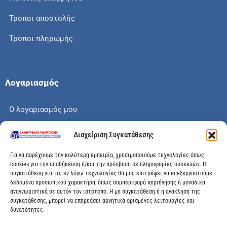
Τρόποι αποστολής
Τρόποι πληρωμής
Λογαριασμός
Ο λογαριασμός μου
Το καλάθι μου
Διαχείριση Συγκατάθεσης
Check out
Για να παρέχουμε την καλύτερη εμπειρία, χρησιμοποιούμε τεχνολογίες όπως
cookies για την αποθήκευση ή/και την πρόσβαση σε πληροφορίες συσκευών. Η
συγκατάθεση για τις εν λόγω τεχνολογίες θα μας επιτρέψει να επεξεργαστούμε
δεδομένα προσωπικού χαρακτήρα, όπως συμπεριφορά περιήγησης ή μοναδικά
αναγνωριστικά σε αυτόν τον ιστότοπο. Η μη συγκατάθεση ή η ανάκληση της
Διεύθυνση
συγκατάθεσης, μπορεί να επηρεάσει αρνητικά ορισμένες λειτουργίες και
δυνατότητες.
Μεγάλης Χώρας 89, Αγρίνιο, Τ.Κ: 30100