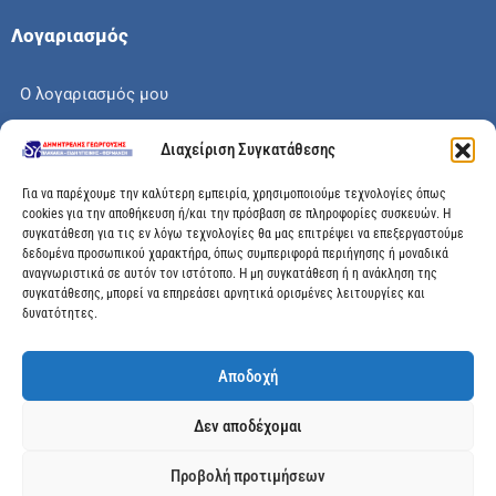
Λογαριασμός
Ο λογαριασμός μου
Το καλάθι μου
Διαχείριση Συγκατάθεσης
Check out
Για να παρέχουμε την καλύτερη εμπειρία, χρησιμοποιούμε τεχνολογίες όπως
cookies για την αποθήκευση ή/και την πρόσβαση σε πληροφορίες συσκευών. Η
συγκατάθεση για τις εν λόγω τεχνολογίες θα μας επιτρέψει να επεξεργαστούμε
δεδομένα προσωπικού χαρακτήρα, όπως συμπεριφορά περιήγησης ή μοναδικά
αναγνωριστικά σε αυτόν τον ιστότοπο. Η μη συγκατάθεση ή η ανάκληση της
Διεύθυνση
συγκατάθεσης, μπορεί να επηρεάσει αρνητικά ορισμένες λειτουργίες και
δυνατότητες.
Μεγάλης Χώρας 89, Αγρίνιο, Τ.Κ: 30100
Αποδοχή
info@dimitrelis-georgousis.gr
Δεν αποδέχομαι
(+30) 26410 44020
Προβολή προτιμήσεων