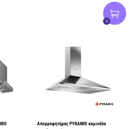
0
RBO
Απορροφητήρας PYRAMIS καμινάδα