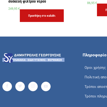
συσκευή φίλτρου νερού
86,95
€
249,95
€
Π
Προσθήκη στο καλάθι
Πληροφορίε
Οροι χρήσης
Πολιτική απ
Τρόποι αποσ
Τρόποι πληρ