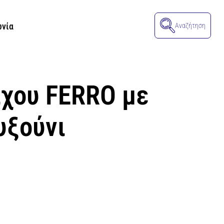
ωνία
Αναζήτηση
ίχου FERRO με
υξούνι