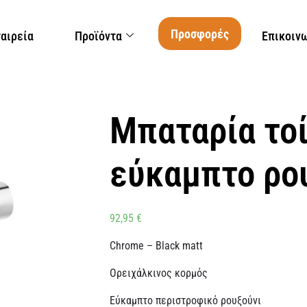
Προσφορές
ταιρεία
Προϊόντα
Επικοιν
Μπαταρία το
εύκαμπτο ρο
92,95
€
Chrome – Black matt
Ορειχάλκινος κορμός
Εύκαμπτο περιστροφικό ρουξούνι