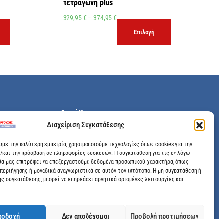
τετράγωνη plus
329,95
€
–
374,95
€
Επιλογή
Διεύθυνση
Διαχείριση Συγκατάθεσης
Μεγάλης Χώρας 89, Αγρίνιο, Τ.Κ: 30100
ουμε την καλύτερη εμπειρία, χρησιμοποιούμε τεχνολογίες όπως cookies για την
/και την πρόσβαση σε πληροφορίες συσκευών. Η συγκατάθεση για τις εν λόγω
info@dimitrelis-georgousis.gr
θα μας επιτρέψει να επεξεργαστούμε δεδομένα προσωπικού χαρακτήρα, όπως
περιήγησης ή μοναδικά αναγνωριστικά σε αυτόν τον ιστότοπο. Η μη συγκατάθεση ή
(+30) 26410 44020
ης συγκατάθεσης, μπορεί να επηρεάσει αρνητικά ορισμένες λειτουργίες και
ποδοχή
Δεν αποδέχομαι
Προβολή προτιμήσεων