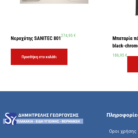
274,95
€
Νεροχύτης SANITEC 801
Μπαταρία π
black-chrom
186,95
€
Προσθήκη στο καλάθι
Πληροφορίε
Οροι χρήσης