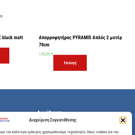
 black matt
Απορροφητήρας PYRAMIS Απλός 2 μοτέρ
70cm
126,00
€
Επιλογή
Διεύθυνση
Διαχείριση Συγκατάθεσης
Μεγάλης Χώρας 89, Αγρίνιο, Τ.Κ: 30100
ουμε την καλύτερη εμπειρία, χρησιμοποιούμε τεχνολογίες όπως cookies για την