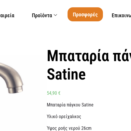
Προσφορές
ταιρεία
Προϊόντα
Επικοιν
Μπαταρία π
Satine
54,90
€
Μπαταρία πάγκου Satine
Υλικό ορείχαλκος
Ύψος ροής νερού 26cm