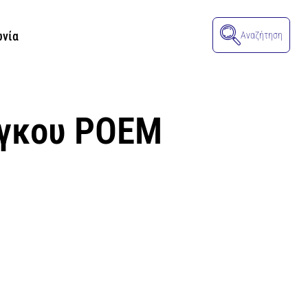
ωνία
Αναζήτηση
άγκου POEM