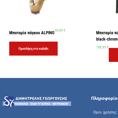
59,90
€
Μπαταρία πάγκου ALPINO
Μπαταρία π
black-chrom
186,95
€
Προσθήκη στο καλάθι
Πληροφορίε
Οροι χρήσης