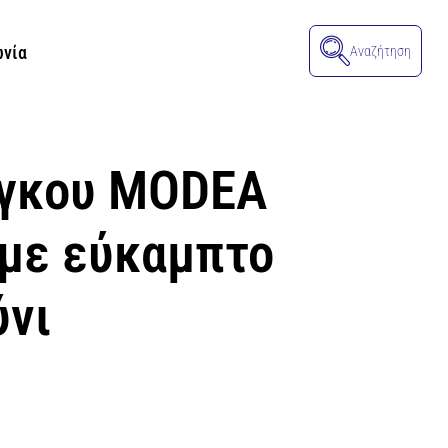
ωνία
Αναζήτηση
άγκου MODEA
 με εύκαμπτο
ύνι