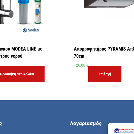
άγκου MODEA LINE με
Απορροφητήρας PYRAMIS Απλ
τρου νερού
70cm
126,00
€
Προσθήκη στο καλάθι
Επιλογή
ς
Λογαριασμός