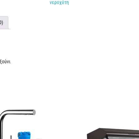
νεροχύτη
0)
ξούνι