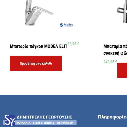
65,95
€
Μπαταρία πάγκου MODEA ELIT
Μπαταρία π
συσκευή φίλ
249,95
€
Προσθήκη στο καλάθι
Πληροφορίε