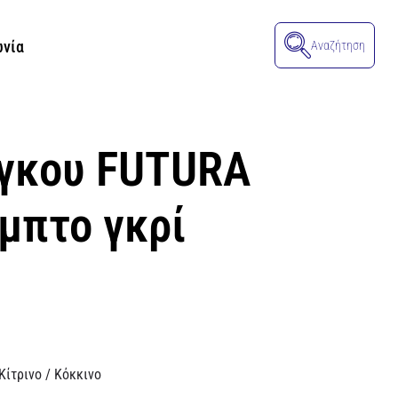
ωνία
Αναζήτηση
γκου FUTURA
αμπτο γκρί
Κίτρινο / Κόκκινο