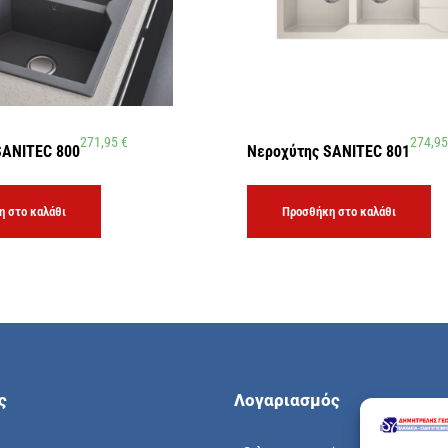
271,95
€
274,9
SANITEC 800
Νεροχύτης SANITEC 801
 στο καλάθι
Προσθήκη στο καλάθι
ς
Λογαριασμός