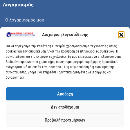
Λογαριασμός
Ο λογαριασμός μου
Το καλάθι μου
Διαχείριση Συγκατάθεσης
Check out
Για να παρέχουμε την καλύτερη εμπειρία, χρησιμοποιούμε τεχνολογίες όπως
cookies για την αποθήκευση ή/και την πρόσβαση σε πληροφορίες συσκευών. Η
συγκατάθεση για τις εν λόγω τεχνολογίες θα μας επιτρέψει να επεξεργαστούμε
δεδομένα προσωπικού χαρακτήρα, όπως συμπεριφορά περιήγησης ή μοναδικά
αναγνωριστικά σε αυτόν τον ιστότοπο. Η μη συγκατάθεση ή η ανάκληση της
Διεύθυνση
συγκατάθεσης, μπορεί να επηρεάσει αρνητικά ορισμένες λειτουργίες και
δυνατότητες.
Μεγάλης Χώρας 89, Αγρίνιο, Τ.Κ: 30100
Αποδοχή
info@dimitrelis-georgousis.gr
Δεν αποδέχομαι
(+30) 26410 44020
Προβολή προτιμήσεων