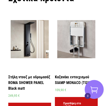
Στήλη ντουζ με υδρομασάζ
Καζανάκι εντοιχισμού
ROMA SHOWER PANEL
SIAMP MONACO (ΤΟΥΒΛΟ)
Black matt
109,90
€
249,95
€
0
Προσθήκη στο