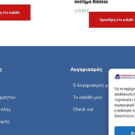
σύστημα Rimless
219,95
€
 στο καλάθι
Προσθήκη στο καλάθι
ς
Λογαριασμός
Ο λογαριασμός μου
Για να παρέχ
αποθήκευση ή
ορρήτου
Το καλάθι μου
τεχνολογίες 
συμπεριφορά 
τολής
Check out
η ανάκληση τ
δυνατότητες.
ωμής
Α