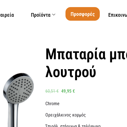
Προσφορές
ταιρεία
Προϊόντα
Επικοιν
Μπαταρία μπ
λουτρού
60,51
€
49,95
€
Chrome
Ορειχάλκινος κορμός
Σπιράλ, στήριγμα & τηλέφωνο