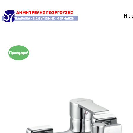
Η ε
Προσφορά!