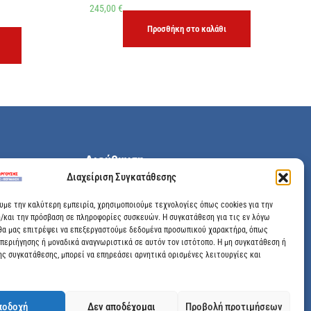
245,00
€
Προσθήκη στο καλάθι
Διεύθυνση
Διαχείριση Συγκατάθεσης
Μεγάλης Χώρας 89, Αγρίνιο, Τ.Κ: 30100
ουμε την καλύτερη εμπειρία, χρησιμοποιούμε τεχνολογίες όπως cookies για την
/και την πρόσβαση σε πληροφορίες συσκευών. Η συγκατάθεση για τις εν λόγω
info@dimitrelis-georgousis.gr
θα μας επιτρέψει να επεξεργαστούμε δεδομένα προσωπικού χαρακτήρα, όπως
περιήγησης ή μοναδικά αναγνωριστικά σε αυτόν τον ιστότοπο. Η μη συγκατάθεση ή
(+30) 26410 44020
ης συγκατάθεσης, μπορεί να επηρεάσει αρνητικά ορισμένες λειτουργίες και
ποδοχή
Δεν αποδέχομαι
Προβολή προτιμήσεων