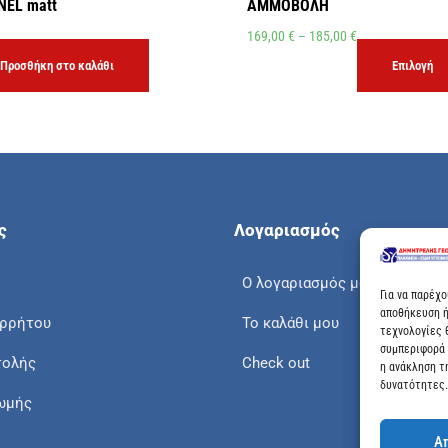
EL matt
ΑΜΜΟΒΟΛΗ
169,00
€
–
185,00
€
Προσθήκη στο καλάθι
Επιλογή
ς
Λογαριασμός
Ο λογαριασμός μου
Για να παρέχ
αποθήκευση ή
ορρήτου
Το καλάθι μου
τεχνολογίες 
συμπεριφορά 
τολής
Check out
η ανάκληση τ
δυνατότητες.
ωμής
Α