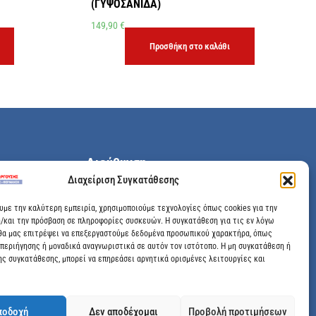
(ΓΥΨΟΣΑΝΙΔΑ)
149,90
€
Προσθήκη στο καλάθι
Διεύθυνση
Διαχείριση Συγκατάθεσης
Μεγάλης Χώρας 89, Αγρίνιο, Τ.Κ: 30100
ουμε την καλύτερη εμπειρία, χρησιμοποιούμε τεχνολογίες όπως cookies για την
/και την πρόσβαση σε πληροφορίες συσκευών. Η συγκατάθεση για τις εν λόγω
info@dimitrelis-georgousis.gr
θα μας επιτρέψει να επεξεργαστούμε δεδομένα προσωπικού χαρακτήρα, όπως
περιήγησης ή μοναδικά αναγνωριστικά σε αυτόν τον ιστότοπο. Η μη συγκατάθεση ή
(+30) 26410 44020
ης συγκατάθεσης, μπορεί να επηρεάσει αρνητικά ορισμένες λειτουργίες και
ποδοχή
Δεν αποδέχομαι
Προβολή προτιμήσεων