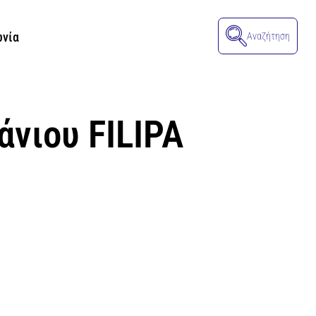
ωνία
Αναζήτηση
νιου FILIPA