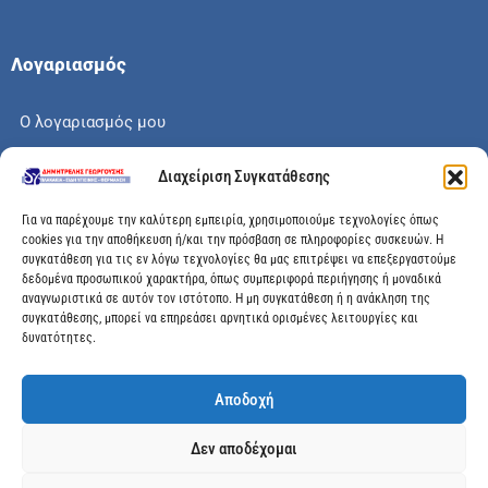
Λογαριασμός
Ο λογαριασμός μου
Το καλάθι μου
Διαχείριση Συγκατάθεσης
Check out
Για να παρέχουμε την καλύτερη εμπειρία, χρησιμοποιούμε τεχνολογίες όπως
cookies για την αποθήκευση ή/και την πρόσβαση σε πληροφορίες συσκευών. Η
συγκατάθεση για τις εν λόγω τεχνολογίες θα μας επιτρέψει να επεξεργαστούμε
δεδομένα προσωπικού χαρακτήρα, όπως συμπεριφορά περιήγησης ή μοναδικά
αναγνωριστικά σε αυτόν τον ιστότοπο. Η μη συγκατάθεση ή η ανάκληση της
Διεύθυνση
συγκατάθεσης, μπορεί να επηρεάσει αρνητικά ορισμένες λειτουργίες και
δυνατότητες.
Μεγάλης Χώρας 89, Αγρίνιο, Τ.Κ: 30100
Αποδοχή
info@dimitrelis-georgousis.gr
Δεν αποδέχομαι
(+30) 26410 44020