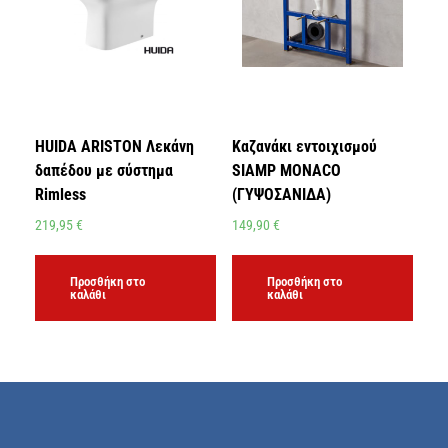
HUIDA ARISTON Λεκάνη
Καζανάκι εντοιχισμού
δαπέδου με σύστημα
SIAMP MONACO
Rimless
(ΓΥΨΟΣΑΝΙΔΑ)
219,95
€
149,90
€
Προσθήκη στο
Προσθήκη στο
καλάθι
καλάθι