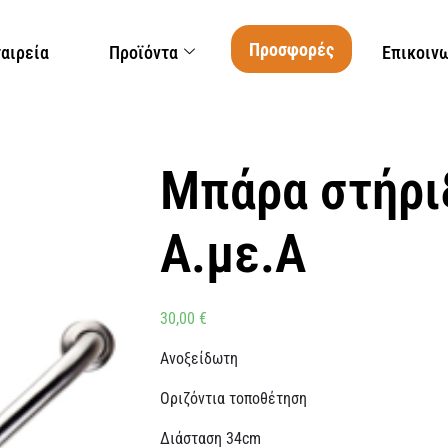
Προσφορές
ταιρεία
Προϊόντα
Επικοιν
Μπάρα στήρι
Α.με.Α
30,00
€
Ανοξείδωτη
Οριζόντια τοποθέτηση
Διάσταση 34cm