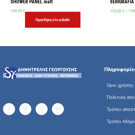
SHOWER PANEL matt
SERIGRAFIA
199,95
€
155,00
€
–
199
Προσθήκη στο καλάθι
Πληροφορίε
Οροι χρήσης
Πολιτική απ
Τρόποι αποσ
Τρόποι πληρ