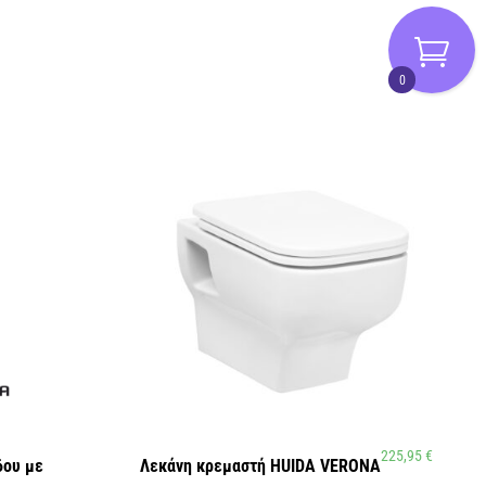
0
225,95
€
δου με
Λεκάνη κρεμαστή HUIDA VERONA