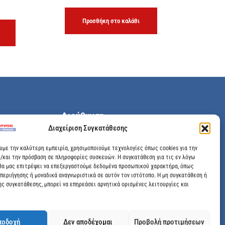
Προσθήκη στο καλάθι
Διεύθυνση
Διαχείριση Συγκατάθεσης
Μεγάλης Χώρας 89, Αγρίνιο, Τ.Κ: 30100
ουμε την καλύτερη εμπειρία, χρησιμοποιούμε τεχνολογίες όπως cookies για την
/και την πρόσβαση σε πληροφορίες συσκευών. Η συγκατάθεση για τις εν λόγω
info@dimitrelis-georgousis.gr
θα μας επιτρέψει να επεξεργαστούμε δεδομένα προσωπικού χαρακτήρα, όπως
περιήγησης ή μοναδικά αναγνωριστικά σε αυτόν τον ιστότοπο. Η μη συγκατάθεση ή
(+30) 26410 44020
ης συγκατάθεσης, μπορεί να επηρεάσει αρνητικά ορισμένες λειτουργίες και
ποδοχή
Δεν αποδέχομαι
Προβολή προτιμήσεων