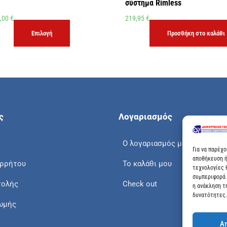
σύστημα Rimless
,00
€
219,95
€
Επιλογή
Προσθήκη στο καλάθι
ς
Λογαριασμός
Ο λογαριασμός μου
Για να παρέχ
αποθήκευση ή
ορρήτου
Το καλάθι μου
τεχνολογίες 
συμπεριφορά 
τολής
Check out
η ανάκληση τ
δυνατότητες.
ωμής
Α