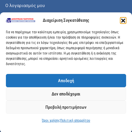
Ο λογαριασμός μου
Το καλάθι μου
Διαχείριση Συγκατάθεσης
Check out
Για να παρέχουμε την καλύτερη εμπειρία, χρησιμοποιούμε τεχνολογίες όπως
cookies για την αποθήκευση ή/και την πρόσβαση σε πληροφορίες συσκευών. Η
συγκατάθεση για τις εν λόγω τεχνολογίες θα μας επιτρέψει να επεξεργαστούμε
δεδομένα προσωπικού χαρακτήρα, όπως συμπεριφορά περιήγησης ή μοναδικά
αναγνωριστικά σε αυτόν τον ιστότοπο. Η μη συγκατάθεση ή η ανάκληση της
Διεύθυνση
συγκατάθεσης, μπορεί να επηρεάσει αρνητικά ορισμένες λειτουργίες και
δυνατότητες.
Μεγάλης Χώρας 89, Αγρίνιο, Τ.Κ: 30100
Αποδοχή
info@dimitrelis-georgousis.gr
Δεν αποδέχομαι
(+30) 26410 44020
Προβολή προτιμήσεων
© 2025 dimitrelis-georgousis.gr. All rights reserved.
Όροι χρήσης
Πολιτική απορρήτου