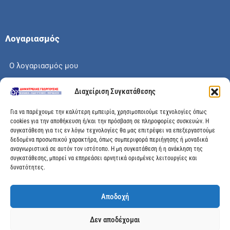
Λογαριασμός
Ο λογαριασμός μου
Το καλάθι μου
Διαχείριση Συγκατάθεσης
Check out
Για να παρέχουμε την καλύτερη εμπειρία, χρησιμοποιούμε τεχνολογίες όπως
cookies για την αποθήκευση ή/και την πρόσβαση σε πληροφορίες συσκευών. Η
συγκατάθεση για τις εν λόγω τεχνολογίες θα μας επιτρέψει να επεξεργαστούμε
δεδομένα προσωπικού χαρακτήρα, όπως συμπεριφορά περιήγησης ή μοναδικά
αναγνωριστικά σε αυτόν τον ιστότοπο. Η μη συγκατάθεση ή η ανάκληση της
Διεύθυνση
συγκατάθεσης, μπορεί να επηρεάσει αρνητικά ορισμένες λειτουργίες και
δυνατότητες.
Μεγάλης Χώρας 89, Αγρίνιο, Τ.Κ: 30100
Αποδοχή
info@dimitrelis-georgousis.gr
Δεν αποδέχομαι
(+30) 26410 44020