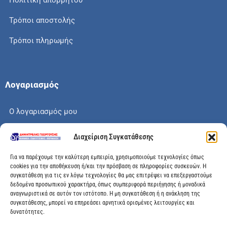
Πολιτική απορρήτου
Τρόποι αποστολής
Τρόποι πληρωμής
Λογαριασμός
Ο λογαριασμός μου
Το καλάθι μου
Διαχείριση Συγκατάθεσης
Check out
Για να παρέχουμε την καλύτερη εμπειρία, χρησιμοποιούμε τεχνολογίες όπως
cookies για την αποθήκευση ή/και την πρόσβαση σε πληροφορίες συσκευών. Η
συγκατάθεση για τις εν λόγω τεχνολογίες θα μας επιτρέψει να επεξεργαστούμε
δεδομένα προσωπικού χαρακτήρα, όπως συμπεριφορά περιήγησης ή μοναδικά
αναγνωριστικά σε αυτόν τον ιστότοπο. Η μη συγκατάθεση ή η ανάκληση της
Διεύθυνση
συγκατάθεσης, μπορεί να επηρεάσει αρνητικά ορισμένες λειτουργίες και
δυνατότητες.
Μεγάλης Χώρας 89, Αγρίνιο, Τ.Κ: 30100