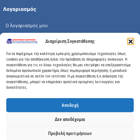
Λογαριασμός
Ο λογαριασμός μου
Το καλάθι μου
Διαχείριση Συγκατάθεσης
Check out
Για να παρέχουμε την καλύτερη εμπειρία, χρησιμοποιούμε τεχνολογίες όπως
cookies για την αποθήκευση ή/και την πρόσβαση σε πληροφορίες συσκευών. Η
συγκατάθεση για τις εν λόγω τεχνολογίες θα μας επιτρέψει να επεξεργαστούμε
δεδομένα προσωπικού χαρακτήρα, όπως συμπεριφορά περιήγησης ή μοναδικά
αναγνωριστικά σε αυτόν τον ιστότοπο. Η μη συγκατάθεση ή η ανάκληση της
Διεύθυνση
συγκατάθεσης, μπορεί να επηρεάσει αρνητικά ορισμένες λειτουργίες και
δυνατότητες.
Μεγάλης Χώρας 89, Αγρίνιο, Τ.Κ: 30100
Αποδοχή
info@dimitrelis-georgousis.gr
Δεν αποδέχομαι
(+30) 26410 44020
Προβολή προτιμήσεων