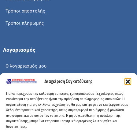
Τρόποι αποστολής
Τρόποι πληρωμής
Λογαριασμός
Ο λογαριασμός μου
Το καλάθι μου
Διαχείριση Συγκατάθεσης
Check out
Για να παρέχουμε την καλύτερη εμπειρία, χρησιμοποιούμε τεχνολογίες όπως
cookies για την αποθήκευση ή/και την πρόσβαση σε πληροφορίες συσκευών. Η
συγκατάθεση για τις εν λόγω τεχνολογίες θα μας επιτρέψει να επεξεργαστούμε
δεδομένα προσωπικού χαρακτήρα, όπως συμπεριφορά περιήγησης ή μοναδικά
αναγνωριστικά σε αυτόν τον ιστότοπο. Η μη συγκατάθεση ή η ανάκληση της
Διεύθυνση
συγκατάθεσης, μπορεί να επηρεάσει αρνητικά ορισμένες λειτουργίες και
δυνατότητες.
Μεγάλης Χώρας 89, Αγρίνιο, Τ.Κ: 30100