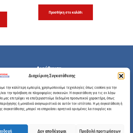
Προσθήκη στο καλάθι
Διεύθυνση
Διαχείριση Συγκατάθεσης
Μεγάλης Χώρας 89, Αγρίνιο, Τ.Κ: 30100
ουμε την καλύτερη εμπειρία, χρησιμοποιούμε τεχνολογίες όπως cookies για την
/και την πρόσβαση σε πληροφορίες συσκευών. Η συγκατάθεση για τις εν λόγω
info@dimitrelis-georgousis.gr
θα μας επιτρέψει να επεξεργαστούμε δεδομένα προσωπικού χαρακτήρα, όπως
περιήγησης ή μοναδικά αναγνωριστικά σε αυτόν τον ιστότοπο. Η μη συγκατάθεση ή
(+30) 26410 44020
ης συγκατάθεσης, μπορεί να επηρεάσει αρνητικά ορισμένες λειτουργίες και
ποδοχή
Δεν αποδέχομαι
Προβολή προτιμήσεων