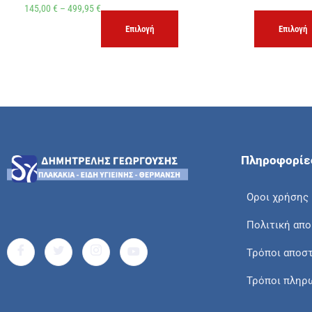
145,00
€
–
499,95
€
Επιλογή
Επιλογή
Πληροφορίε
Οροι χρήσης
Πολιτική απ
Τρόποι αποσ
Τρόποι πληρ