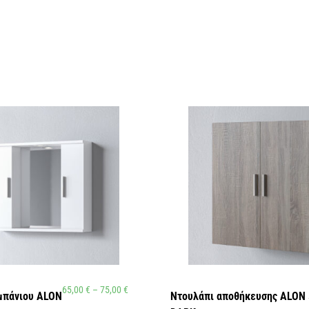
65,00
€
–
75,00
€
μπάνιου ALON
Ντουλάπι αποθήκευσης ALON