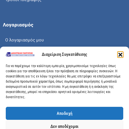
Λογαριασμός
Ο λογαριασμός μου
Το καλάθι μου
Διαχείριση Συγκατάθεσης
Check out
Για να παρέχουμε την καλύτερη εμπειρία, χρησιμοποιούμε τεχνολογίες όπως
cookies για την αποθήκευση ή/και την πρόσβαση σε πληροφορίες συσκευών. Η
συγκατάθεση για τις εν λόγω τεχνολογίες θα μας επιτρέψει να επεξεργαστούμε
δεδομένα προσωπικού χαρακτήρα, όπως συμπεριφορά περιήγησης ή μοναδικά
αναγνωριστικά σε αυτόν τον ιστότοπο. Η μη συγκατάθεση ή η ανάκληση της
Διεύθυνση
συγκατάθεσης, μπορεί να επηρεάσει αρνητικά ορισμένες λειτουργίες και
δυνατότητες.
Μεγάλης Χώρας 89, Αγρίνιο, Τ.Κ: 30100
Αποδοχή
info@dimitrelis-georgousis.gr
Δεν αποδέχομαι
(+30) 26410 44020