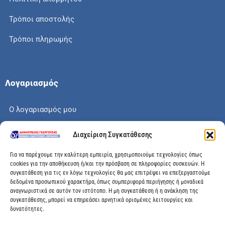
Τρόποι αποστολής
Τρόποι πληρωμής
Λογαριασμός
Ο λογαριασμός μου
Το καλάθι μου
Διαχείριση Συγκατάθεσης
Check out
Για να παρέχουμε την καλύτερη εμπειρία, χρησιμοποιούμε τεχνολογίες όπως
cookies για την αποθήκευση ή/και την πρόσβαση σε πληροφορίες συσκευών. Η
συγκατάθεση για τις εν λόγω τεχνολογίες θα μας επιτρέψει να επεξεργαστούμε
δεδομένα προσωπικού χαρακτήρα, όπως συμπεριφορά περιήγησης ή μοναδικά
αναγνωριστικά σε αυτόν τον ιστότοπο. Η μη συγκατάθεση ή η ανάκληση της
Διεύθυνση
συγκατάθεσης, μπορεί να επηρεάσει αρνητικά ορισμένες λειτουργίες και
δυνατότητες.
Μεγάλης Χώρας 89, Αγρίνιο, Τ.Κ: 30100