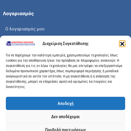
Λογαριασμός
Ο λογαριασμός μου
Το καλάθι μου
Διαχείριση Συγκατάθεσης
Check out
Για να παρέχουμε την καλύτερη εμπειρία, χρησιμοποιούμε τεχνολογίες όπως
cookies για την αποθήκευση ή/και την πρόσβαση σε πληροφορίες συσκευών. Η
συγκατάθεση για τις εν λόγω τεχνολογίες θα μας επιτρέψει να επεξεργαστούμε
δεδομένα προσωπικού χαρακτήρα, όπως συμπεριφορά περιήγησης ή μοναδικά
αναγνωριστικά σε αυτόν τον ιστότοπο. Η μη συγκατάθεση ή η ανάκληση της
Διεύθυνση
συγκατάθεσης, μπορεί να επηρεάσει αρνητικά ορισμένες λειτουργίες και
δυνατότητες.
Μεγάλης Χώρας 89, Αγρίνιο, Τ.Κ: 30100
Αποδοχή
info@dimitrelis-georgousis.gr
Δεν αποδέχομαι
(+30) 26410 44020
Προβολή προτιμήσεων