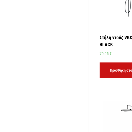
Στήλη ντούζ VI
BLACK
79,95
€
Προσθήκη στο