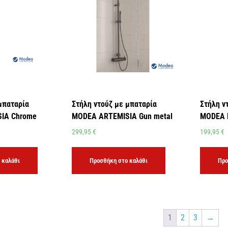
μπαταρία
Στήλη ντούζ με μπαταρία
Στήλη ν
IA Chrome
MODEA ARTEMISIA Gun metal
MODEA 
299,95
€
199,95
€
 καλάθι
Προσθήκη στο καλάθι
Προ
1
2
3
→