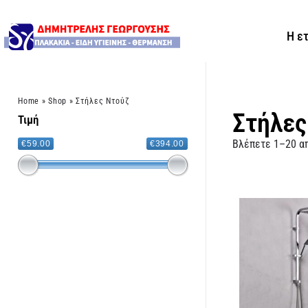
Η ε
Home
»
Shop
»
Στήλες Ντούζ
Στήλες
Τιμή
Βλέπετε 1–20 α
€59.00
€394.00