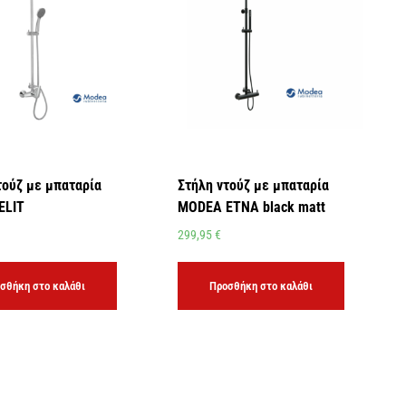
τούζ με μπαταρία
Στήλη ντούζ με μπαταρία
ELIT
MODEA ETNA black matt
299,95
€
σθήκη στο καλάθι
Προσθήκη στο καλάθι