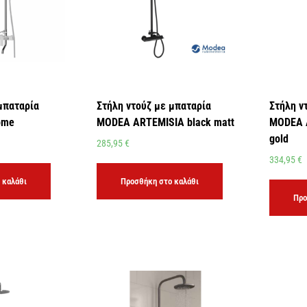
μπαταρία
Στήλη ντούζ με μπαταρία
Στήλη ν
ome
MODEA ARTEMISIA black matt
MODEA 
gold
285,95
€
334,95
€
 καλάθι
Προσθήκη στο καλάθι
Προ