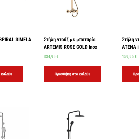
OSPIRAL SIMELA
Στήλη ντούζ με μπαταρία
Στήλη ν
ARTEMIS ROSE GOLD Inox
ATENA i
334,95
€
159,95
€
 καλάθι
Προσθήκη στο καλάθι
Προ