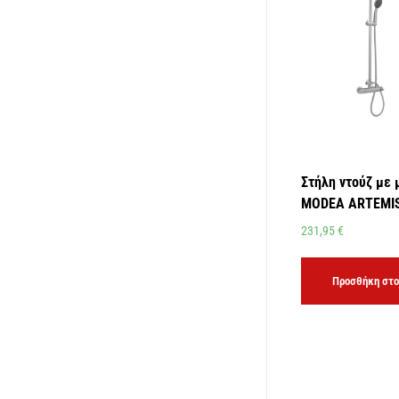
Στήλη ντούζ με 
MODEA ARTEMIS
231,95
€
Προσθήκη στο