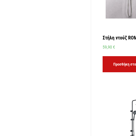
Στήλη ντούζ R
59,90
€
Προσθήκη στο