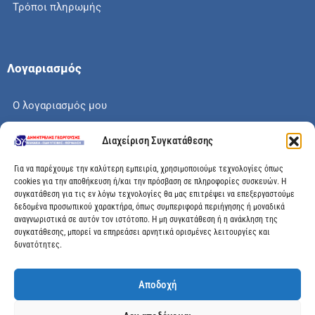
Τρόποι πληρωμής
Λογαριασμός
Ο λογαριασμός μου
Το καλάθι μου
Διαχείριση Συγκατάθεσης
Check out
Για να παρέχουμε την καλύτερη εμπειρία, χρησιμοποιούμε τεχνολογίες όπως
cookies για την αποθήκευση ή/και την πρόσβαση σε πληροφορίες συσκευών. Η
συγκατάθεση για τις εν λόγω τεχνολογίες θα μας επιτρέψει να επεξεργαστούμε
δεδομένα προσωπικού χαρακτήρα, όπως συμπεριφορά περιήγησης ή μοναδικά
αναγνωριστικά σε αυτόν τον ιστότοπο. Η μη συγκατάθεση ή η ανάκληση της
Διεύθυνση
συγκατάθεσης, μπορεί να επηρεάσει αρνητικά ορισμένες λειτουργίες και
δυνατότητες.
Μεγάλης Χώρας 89, Αγρίνιο, Τ.Κ: 30100
Αποδοχή
info@dimitrelis-georgousis.gr