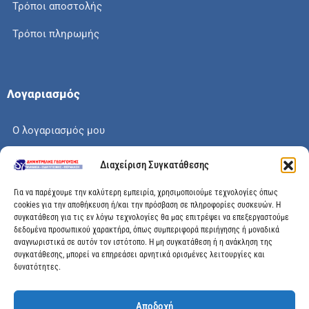
Τρόποι αποστολής
Τρόποι πληρωμής
Λογαριασμός
Ο λογαριασμός μου
Το καλάθι μου
Διαχείριση Συγκατάθεσης
Check out
Για να παρέχουμε την καλύτερη εμπειρία, χρησιμοποιούμε τεχνολογίες όπως
cookies για την αποθήκευση ή/και την πρόσβαση σε πληροφορίες συσκευών. Η
συγκατάθεση για τις εν λόγω τεχνολογίες θα μας επιτρέψει να επεξεργαστούμε
δεδομένα προσωπικού χαρακτήρα, όπως συμπεριφορά περιήγησης ή μοναδικά
αναγνωριστικά σε αυτόν τον ιστότοπο. Η μη συγκατάθεση ή η ανάκληση της
Διεύθυνση
συγκατάθεσης, μπορεί να επηρεάσει αρνητικά ορισμένες λειτουργίες και
δυνατότητες.
Μεγάλης Χώρας 89, Αγρίνιο, Τ.Κ: 30100
Αποδοχή