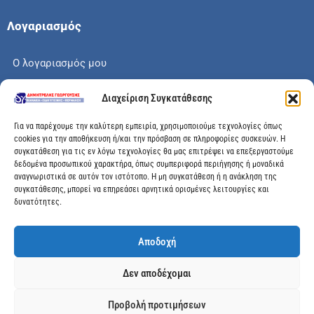
Λογαριασμός
Ο λογαριασμός μου
Το καλάθι μου
Διαχείριση Συγκατάθεσης
Check out
Για να παρέχουμε την καλύτερη εμπειρία, χρησιμοποιούμε τεχνολογίες όπως
cookies για την αποθήκευση ή/και την πρόσβαση σε πληροφορίες συσκευών. Η
συγκατάθεση για τις εν λόγω τεχνολογίες θα μας επιτρέψει να επεξεργαστούμε
δεδομένα προσωπικού χαρακτήρα, όπως συμπεριφορά περιήγησης ή μοναδικά
αναγνωριστικά σε αυτόν τον ιστότοπο. Η μη συγκατάθεση ή η ανάκληση της
Διεύθυνση
συγκατάθεσης, μπορεί να επηρεάσει αρνητικά ορισμένες λειτουργίες και
δυνατότητες.
Μεγάλης Χώρας 89, Αγρίνιο, Τ.Κ: 30100
Αποδοχή
info@dimitrelis-georgousis.gr
Δεν αποδέχομαι
(+30) 26410 44020
Προβολή προτιμήσεων