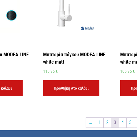
υ MODEA LINE
Μπαταρία πάγκου MODEA LINE
Μπαταρί
white matt
white m
116,95
€
105,95
€
 καλάθι
Προσθήκη στο καλάθι
Προ
←
1
2
3
4
5