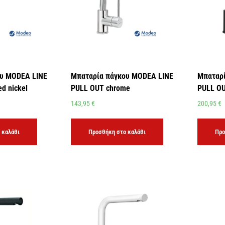
υ MODEA LINE
Μπαταρία πάγκου MODEA LINE
Μπαταρί
d nickel
PULL OUT chrome
PULL OU
143,95
€
200,95
€
 καλάθι
Προσθήκη στο καλάθι
Προ