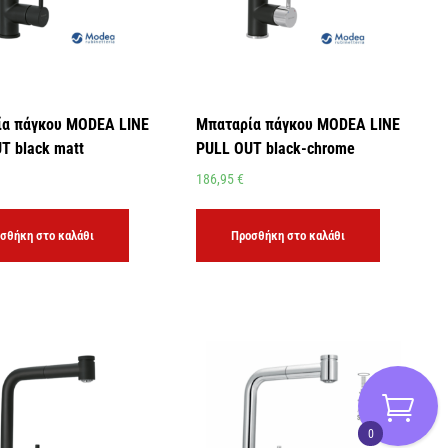
α πάγκου MODEA LINE
Μπαταρία πάγκου MODEA LINE
T black matt
PULL OUT black-chrome
186,95
€
σθήκη στο καλάθι
Προσθήκη στο καλάθι
0