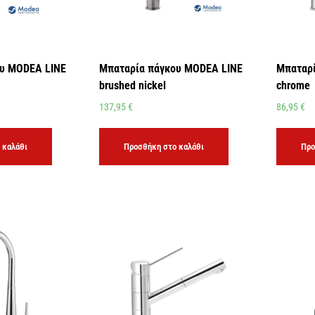
υ MODEA LINE
Μπαταρία πάγκου MODEA LINE
Μπαταρί
brushed nickel
chrome
137,95
€
86,95
€
 καλάθι
Προσθήκη στο καλάθι
Προ