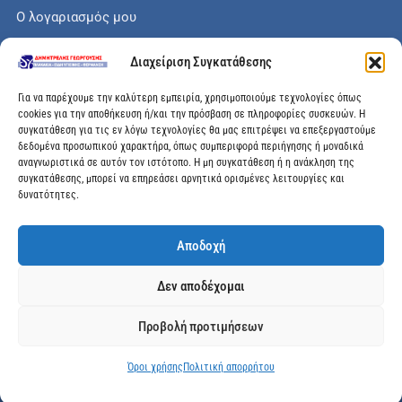
Ο λογαριασμός μου
Το καλάθι μου
Διαχείριση Συγκατάθεσης
Check out
Για να παρέχουμε την καλύτερη εμπειρία, χρησιμοποιούμε τεχνολογίες όπως
cookies για την αποθήκευση ή/και την πρόσβαση σε πληροφορίες συσκευών. Η
συγκατάθεση για τις εν λόγω τεχνολογίες θα μας επιτρέψει να επεξεργαστούμε
δεδομένα προσωπικού χαρακτήρα, όπως συμπεριφορά περιήγησης ή μοναδικά
αναγνωριστικά σε αυτόν τον ιστότοπο. Η μη συγκατάθεση ή η ανάκληση της
Διεύθυνση
συγκατάθεσης, μπορεί να επηρεάσει αρνητικά ορισμένες λειτουργίες και
δυνατότητες.
Μεγάλης Χώρας 89, Αγρίνιο, Τ.Κ: 30100
Αποδοχή
info@dimitrelis-georgousis.gr
Δεν αποδέχομαι
(+30) 26410 44020
Προβολή προτιμήσεων
© 2025 dimitrelis-georgousis.gr. All rights reserved.
Όροι χρήσης
Πολιτική απορρήτου